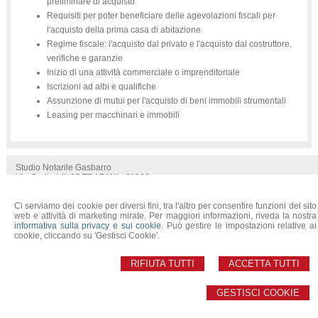
preliminare di acquisto
Requisiti per poter beneficiare delle agevolazioni fiscali per
l'acquisto della prima casa di abitazione
Regime fiscale: l'acquisto dal privato e l'acquisto dal costruttore,
verifiche e garanzie
Inizio di una attività commerciale o imprenditoriale
Iscrizioni ad albi e qualifiche
Assunzione di mutui per l'acquisto di beni immobili strumentali
Leasing per macchinari e immobili
Studio Notarile Gasbarro
Via Garibaldi, 25 TRAPANI - 91100
© 2026 Copyright Studio Notarile Gasbarro. Tutti i diritti riservati | P.IVA 06021390825 |
Ci serviamo dei cookie per diversi fini, tra l'altro per consentire funzioni del sito
Sitemap
-
Privacy
-
Cookie Policy
-
Gestisci Cookie
-
Credits
web e attività di marketing mirate. Per maggiori informazioni, riveda la nostra
informativa sulla privacy e sui cookie
. Può gestire le impostazioni relative ai
cookie, cliccando su 'Gestisci Cookie'.
RIFIUTA TUTTI
ACCETTA TUTTI
GESTISCI COOKIE