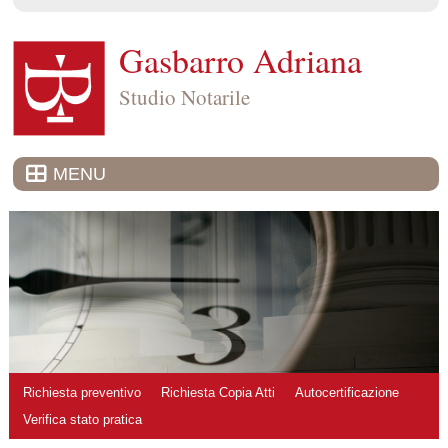
Gasbarro Adriana
Studio Notarile
MENU
Richiesta preventivo
Richiesta Copia Atti
Autocertificazione
Verifica stato pratica